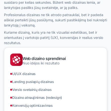
susidaro per kelias sekundes. Būtent web dizainas lemia, ar
lankytojas pasiliks jūsų svetainėje, ar ją paliks.
Profesionalus dizainas ne tik atrodo patraukliai, bet ir padeda
aiškiai perteikti jūsų pasiūlymą, sukurti pasitikėjimą bei nukreipti
lankytoją į veiksmą.
Kuriame dizainą, kuris yra ne tik vizualiai estetiškas, bet ir
orientuotas į vartotojo patirtį (UX), konversijas ir realius verslo
rezultatus.
Web dizaino sprendimai
Nuo idėjos iki rezultato
UI/UX dizainas
Landing puslapių dizainas
Verslo svetainių dizainas
Dizaino atnaujinimas (redesign)
Konversijų optimizavimas