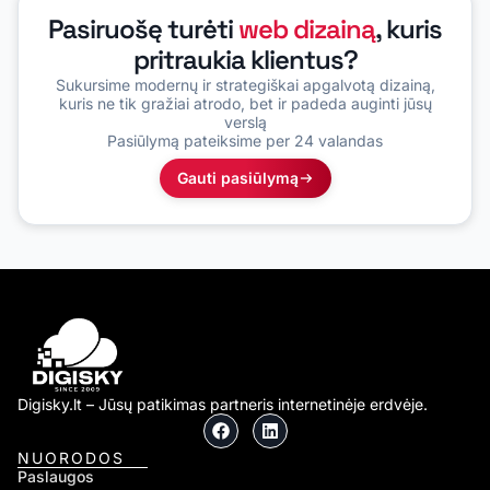
Pasiruošę turėti
web dizainą
, kuris
pritraukia klientus?
Sukursime modernų ir strategiškai apgalvotą dizainą,
kuris ne tik gražiai atrodo, bet ir padeda auginti jūsų
verslą
Pasiūlymą pateiksime per 24 valandas
Gauti pasiūlymą
Digisky.lt – Jūsų patikimas partneris internetinėje erdvėje.
NUORODOS
Paslaugos