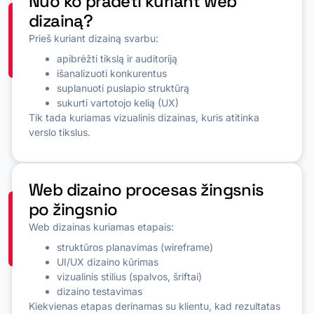
Nuo ko pradėti kuriant web
dizainą?
Prieš kuriant dizainą svarbu:
apibrėžti tikslą ir auditoriją
išanalizuoti konkurentus
suplanuoti puslapio struktūrą
sukurti vartotojo kelią (UX)
Tik tada kuriamas vizualinis dizainas, kuris atitinka
verslo tikslus.
Web dizaino procesas žingsnis
po žingsnio
Web dizainas kuriamas etapais:
struktūros planavimas (wireframe)
UI/UX dizaino kūrimas
vizualinis stilius (spalvos, šriftai)
dizaino testavimas
Kiekvienas etapas derinamas su klientu, kad rezultatas