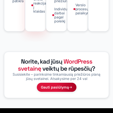
patikra
priežiūra
reakcija
Verslo
į
Individualūs
procesų
klaidas
darbai
palaikymas
pagal
poreikį
Norite, kad jūsų
WordPress
svetainę
veiktų be rūpesčių?
Susisiekite – parinksime tinkamiausią priežiūros planą
jūsų svetainei. Atsakysime per 24 val
Gauti pasiūlymą