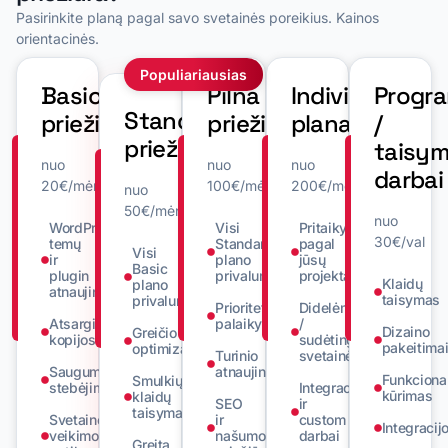
Pasirinkite planą pagal savo svetainės poreikius. Kainos
orientacinės.
Populiariausias
Basic
Pilna
Individualus
Progr
Standartinė
priežiūra
priežiūra
planas
/
priežiūra
taisy
nuo
nuo
nuo
darbai
20€/mėn
100€/mėn
200€/mėn
nuo
50€/mėn
nuo
WordPress,
Visi
Pritaikyta
30€/val
temų
Standard
pagal
Visi
ir
plano
jūsų
Basic
plugin
privalumai
projektą
Klaidų
plano
atnaujinimai
taisymas
privalumai
Prioritetinis
Didelėms
Atsarginės
palaikymas
/
Dizaino
Greičio
kopijos
sudėtingoms
pakeitima
optimizavimas
Turinio
svetainėms
Saugumo
atnaujinimas
Funkciona
Smulkių
stebėjimas
Integracijos
kūrimas
klaidų
SEO
ir
taisymas
Svetainės
ir
custom
Integracij
veikimo
našumo
darbai
Greita