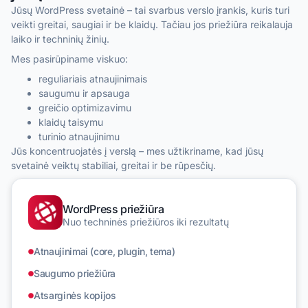
Jūsų WordPress svetainė – tai svarbus verslo įrankis, kuris turi
veikti greitai, saugiai ir be klaidų. Tačiau jos priežiūra reikalauja
laiko ir techninių žinių.
Mes pasirūpiname viskuo:
reguliariais atnaujinimais
saugumu ir apsauga
greičio optimizavimu
klaidų taisymu
turinio atnaujinimu
Jūs koncentruojatės į verslą – mes užtikriname, kad jūsų
svetainė veiktų stabiliai, greitai ir be rūpesčių.
WordPress priežiūra
Nuo techninės priežiūros iki rezultatų
Atnaujinimai (core, plugin, tema)
Saugumo priežiūra
Atsarginės kopijos