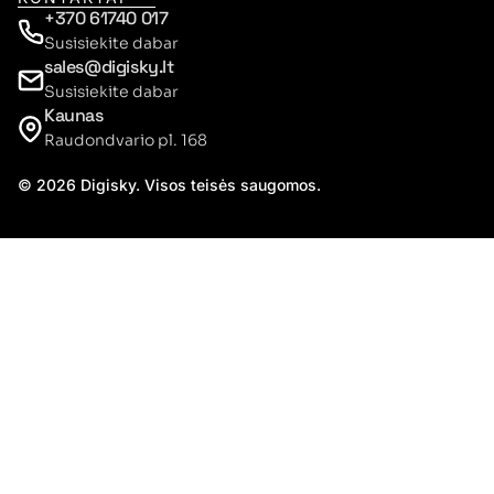
+370 61740 017
Susisiekite dabar
sales@digisky.lt
Susisiekite dabar
Kaunas
Raudondvario pl. 168
© 2026 Digisky. Visos teisės saugomos.